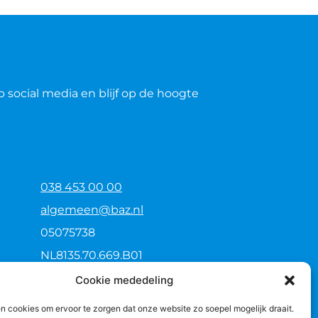
p social media en blijf op de hoogte
038 453 00 00
algemeen@baz.nl
05075738
NL8135.70.669.B01
NL70 RABO 0170.7373.22
Cookie mededeling
n cookies om ervoor te zorgen dat onze website zo soepel mogelijk draait.