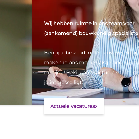
Wij hebben ruimte in ons team voor
(aankomend) bouwkundig specialiste
Ben jij al bekend in de bouwwereld of w
maken in ons mooie vakgebied? Dan 
met jou! Bekijk onze actuele vacature
je interesse ligt.
Actuele vacatures