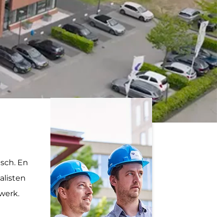
isch. En
alisten
 werk.