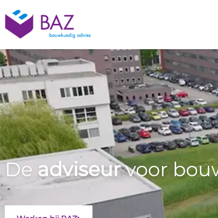
De
adviseur
voor bou