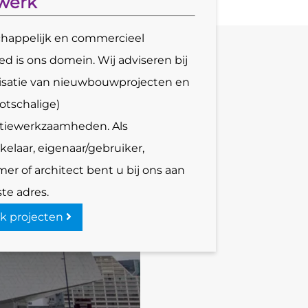
werk
happelijk en commercieel
ed is ons domein. Wij adviseren bij
lisatie van nieuwbouwprojecten en
ootschalige)
tiewerkzaamheden. Als
kelaar, eigenaar/gebruiker,
er of architect bent u bij ons aan
ste adres.
jk projecten