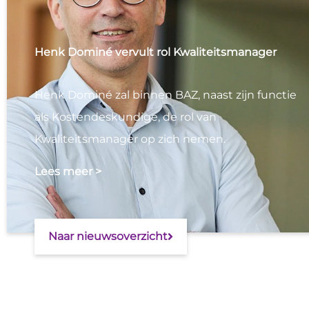
Henk Dominé vervult rol Kwaliteitsmanager
Henk Dominé zal binnen BAZ, naast zijn functie
als Kostendeskundige, de rol van
Kwaliteitsmanager op zich nemen.
Lees meer >
Naar nieuwsoverzicht