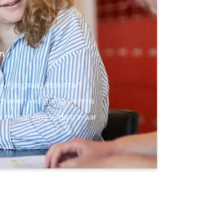
n
il je graag een start
maken we graag kennis
s en laat ons weten waar