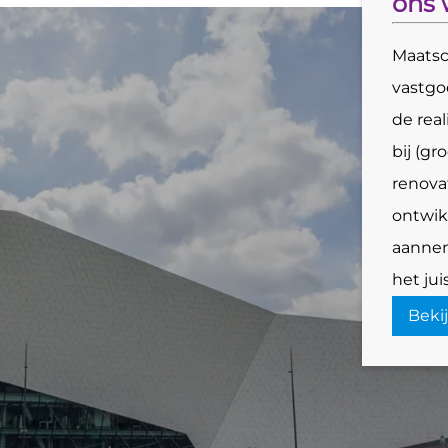
ons 
Maatsc
vastgo
de rea
bij (gr
renova
ontwik
aannem
het jui
Beki