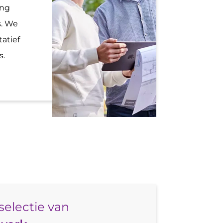
ing
s. We
tatief
s.
selectie van