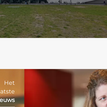
Het
aatste
ieuws