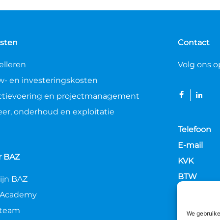
sten
Contact
lleren
Volg ons o
- en investeringskosten
ctievoering en projectmanagement
er, onderhoud en exploitatie
Telefoon
E-mail
r BAZ
KVK
BTW
zijn BAZ
IBAN
 Academy
 team
We gebruike