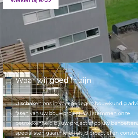
Werken bij BAZ
Waar wij
goed
in zijn
U schakelt ons in voor gedegen bouwkundig advie
fasen van uw bouwproject. Wij stemmen onze
betrokkenheid bij uw project af op uw behoeften
specialisten gaan hierbij altijd proactief en constr