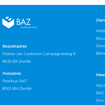
Dien
Mode
Bouw
Dire
Bezoekadres
Behe
Dokter van Lookeren Campagneweg 9
8025 BX Zwolle
Postadres
Mee
Postbus 1547
Wij 
8001 BM Zwolle
BAZ
Ons