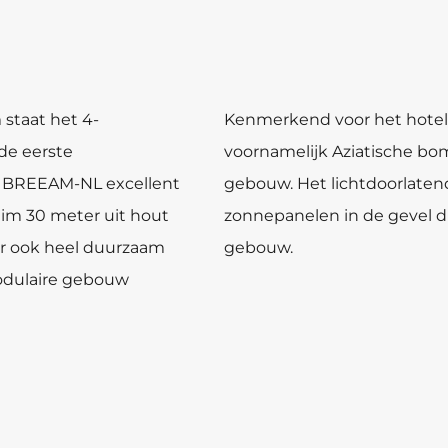
staat het 4-
Kenmerkend voor het hotel 
 de eerste
voornamelijk Aziatische bo
n BREEAM-NL excellent
gebouw. Het lichtdoorlate
uim 30 meter uit hout
zonnepanelen in de gevel d
aar ook heel duurzaam
gebouw.
modulaire gebouw