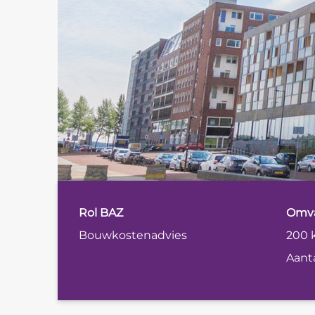
Rol BAZ
Omv
Bouwkostenadvies
200 
Aant