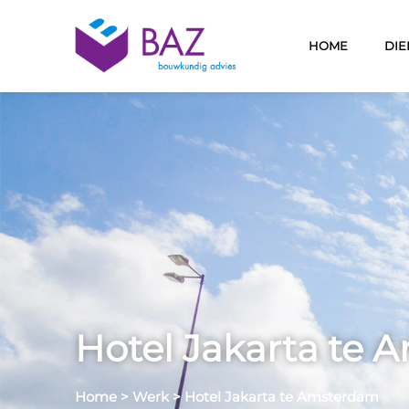
HOME
DIE
Hotel Jakarta te
Home
>
Werk
>
Hotel Jakarta te Amsterdam