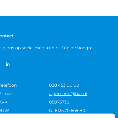
ontact
olg ons op social media en blijf op de hoogte
Telefoon
038 453 00 00
E-mail
algemeen@baz.nl
KVK
05075738
BTW
NL8135.70.669.B01