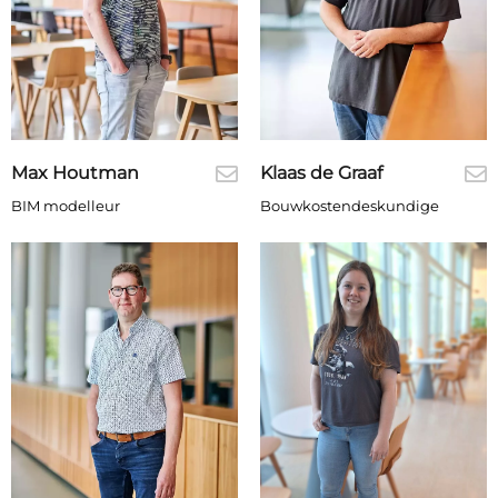
Max Houtman
Klaas de Graaf
BIM modelleur
Bouwkostendeskundige