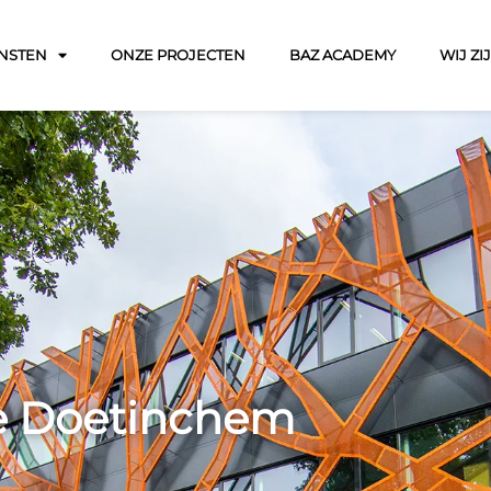
NSTEN
ONZE PROJECTEN
BAZ ACADEMY
WIJ ZI
e Doetinchem