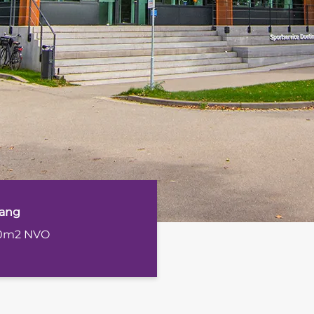
ang
0m2 NVO