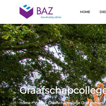
HOME
DIE
Graafschapcolleg
Home
>
Werk
>
Graafschapcollege Doetinchem