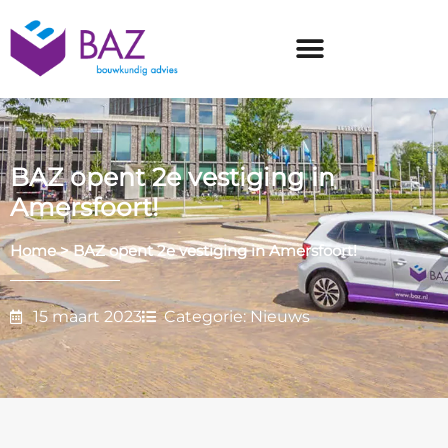
BAZ opent 2e vestiging in
Amersfoort!
Home
>
BAZ opent 2e vestiging in Amersfoort!
15 maart 2023
Categorie:
Nieuws